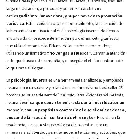
turística de la provincia de Huesca TuHuesca, a lanzarse, tras una
larga maduración, a producir y poner en marcha
una
arriesgadísima, innovadora, y super novedosa promoción
turística
. Esta acción incorpora como leitmotiv, la utilización de
la herramienta motivacional de la psicología inversa. No hemos
encontrado un precedente en el campo del marketing turístico,
que utilice herramienta. El lema de la acción es rompedor,
utilizando un llamativo
“No vengas a Huesca”
. Llamar la atención
es lo que busca esta campaña, y conseguir el efecto contrario de
lo que reza el slogan.
La
psicología inversa
es una herramienta analizada, y empleada
de una manera sublime y relatada en su famosísimo best seller “El
hombre en busca de sentido” del psiquiatra Víktor Frankl. Se trata
de una
técnica que consiste en trasladar al interlocutor un
mensaje con un propósito contrario al que el emisor desea,
buscando la reacción contraria del receptor
. Basado en la
reactancia, o respuesta psicológica del receptor ante una
amenaza a su libertad, permite mover intenciones y actitudes, que