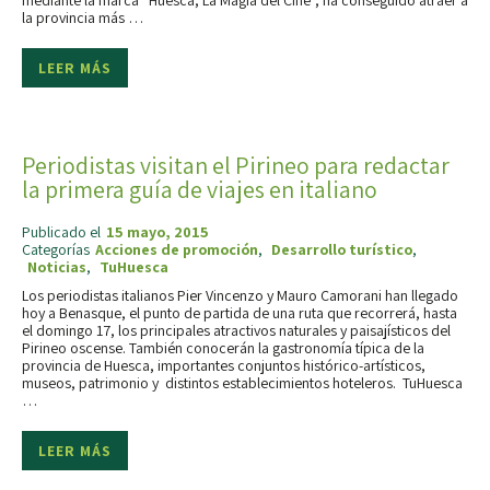
mediante la marca “Huesca, La Magia del Cine”, ha conseguido atraer a
la provincia más …
LEER MÁS
Periodistas visitan el Pirineo para redactar
la primera guía de viajes en italiano
Publicado el
15 mayo, 2015
Categorías
Acciones de promoción
,
Desarrollo turístico
,
Noticias
,
TuHuesca
Los periodistas italianos Pier Vincenzo y Mauro Camorani han llegado
hoy a Benasque, el punto de partida de una ruta que recorrerá, hasta
el domingo 17, los principales atractivos naturales y paisajísticos del
Pirineo oscense. También conocerán la gastronomía típica de la
provincia de Huesca, importantes conjuntos histórico-artísticos,
museos, patrimonio y distintos establecimientos hoteleros. TuHuesca
…
LEER MÁS