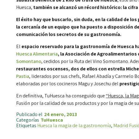
Huesca,
también se alcanzó un récord histórico: la cifra
El éxito hay que buscarlo, sin duda, en la calidad de l
la cercanía de un equipo que ha puesto a disposición de 
comunicación los secretos de su gastronomía.
El
espacio reservado para la gastronomía de Huesca h
Huesca Alimentaria
, la Asociación de Agroalimentario
Somontano
, cedidos por la Ruta del Vino Somontano. Ad
restaurantes oscenses, dos de ellos con estrella Michel
Pastia
, liderados por sus chefs, Rafael Abadía y Carmelo 
elaboradas por los cocineros Magu y Josechu del
prestig
En definitiva, TuHuesca ha conseguido que
“Huesca, la Mag
Fusión por la calidad de sus productos y por la magia de s
Publicado el
24 enero, 2013
Categorías
TuHuesca
Etiquetas
Huesca la magia de la gastronomía
,
Madrid Fusi