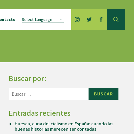
ontacto
sca Brand
TuHuesca
TuHuesca
TuHuesca
Calidad
Gesclub
Premia
Buscar por:
BUSCAR
Entradas recientes
Huesca, cuna del ciclismo en España: cuando las
buenas historias merecen ser contadas