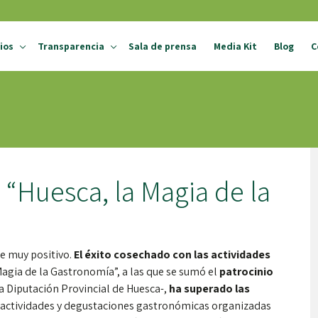
ios
Transparencia
Sala de prensa
Media Kit
Blog
C
Perfil de contratante
rip
Sede electrónica
 Activa
TuHuesca
TuHuesca
TuHuesca
TuHue
Innova
Impulsa
Aproxima
Portal de transparencia
 “Huesca, la Magia de la
ce muy positivo.
El éxito cosechado con las actividades
agia de la Gastronomía”, a las que se sumó el
patrocinio
 Diputación Provincial de Huesca-,
ha superado las
s actividades y degustaciones gastronómicas organizadas