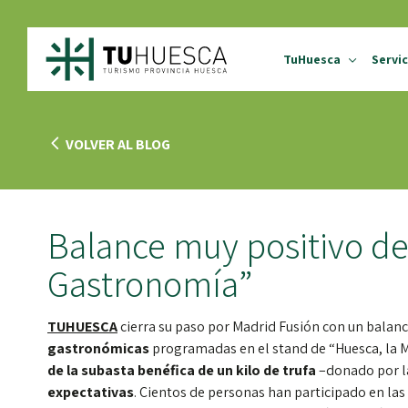
TuHuesca
Servic
¿Qué es TuHuesca?
VOLVER AL BLOG
Proyecto Pirineos T
TuHuesca La
TuHuesca
TuHuesca Test
TuHuesca
Magia
Observa
Balance muy positivo de
Gastronomía”
TUHUESCA
cierra su paso por Madrid Fusión con un balan
gastronómicas
programadas en el stand de “Huesca, la M
de la subasta benéfica de un kilo de trufa
–donado por la
expectativas
.
Cientos de personas han participado en la