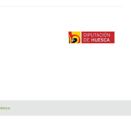
éricco