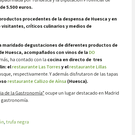
 de 5.500 euros.
os productos procedentes de la despensa de Huesca y en
visitantes, críticos culinarios y medios de
a maridado degustaciones de diferentes productos de
s de Huesca, acompañados con vinos de la
DO
emás, ha contado con la
cocina en directo de tres
in: el
restaurante Las Torres
y el
restaurante Lillas
Bosque, respectivamente. Y además disfrutaron de las tapas
ioso
restaurante Callizo de Aínsa
(Huesca).
ia de la Gastronomía”
ocupe un lugar destacado en Madrid
u gastronomía.
ón
,
trufa negra