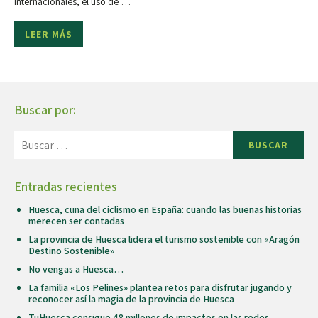
internacionales, el uso de …
LEER MÁS
Buscar por:
BUSCAR
Entradas recientes
Huesca, cuna del ciclismo en España: cuando las buenas historias
merecen ser contadas
La provincia de Huesca lidera el turismo sostenible con «Aragón
Destino Sostenible»
No vengas a Huesca…
La familia «Los Pelines» plantea retos para disfrutar jugando y
reconocer así la magia de la provincia de Huesca
TuHuesca consigue 48 millones de impactos en las redes