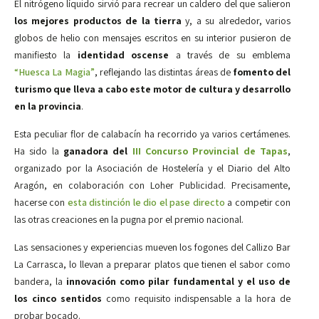
El nitrógeno líquido sirvió para recrear un caldero del que salieron
los mejores productos de la tierra
y, a su alrededor, varios
globos de helio con mensajes escritos en su interior pusieron de
manifiesto la
identidad oscense
a través de su emblema
“Huesca La Magia”
, reflejando las distintas áreas de
fomento del
turismo que lleva a cabo este motor de cultura y desarrollo
en la provincia
.
Esta peculiar flor de calabacín ha recorrido ya varios certámenes.
Ha sido la
ganadora del
III Concurso Provincial de Tapas
,
organizado por la Asociación de Hostelería y el Diario del Alto
Aragón, en colaboración con Loher Publicidad. Precisamente,
hacerse con
esta distinción le dio el pase directo
a competir con
las otras creaciones en la pugna por el premio nacional.
Las sensaciones y experiencias mueven los fogones del Callizo Bar
La Carrasca, lo llevan a preparar platos que tienen el sabor como
bandera, la
innovación como pilar fundamental y el uso de
los cinco sentidos
como requisito indispensable a la hora de
probar bocado.